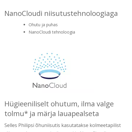
NanoCloudi niisutustehnoloogiaga
Ohutu ja puhas
NanoCloudi tehnoloogia
Hügieeniliselt ohutum, ilma valge
tolmu* ja märja lauapealseta
Selles Philipsi õhuniisutis kasutatakse kolmeetapilist