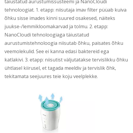
täiustatud aurustumissüsteemi ja NanoCloudi
tehnoloogiat. 1. etapp: niisutaja imav filter püüab kuiva
õhku sisse imades kinni suured osakesed, näiteks
juukse-/lemmikloomakarvad ja tolmu. 2. etapp:
NanoCloudi tehnoloogiaga täiustatud
aurustumistehnoloogia niisutab õhku, paisates õhku
veemolekulid. See ei kanna edasi baktereid ega
katlakivi. 3. etapp: niisutist väljutatakse tervislikku õhku
ühtlasel kiirusel, et tagada meeldiv ja tervislik õhk,
tekitamata seejuures teie koju veelplekke.