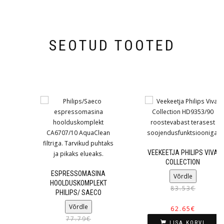
SEOTUD TOOTED
VEEKEETJA PHILIPS VIVA
COLLECTION
ESPRESSOMASINA
Võrdle
HOOLDUSKOMPLEKT
83.53
€
PHILIPS/ SAECO
Võrdle
62.65
€
77.79
€
LISA KORVI