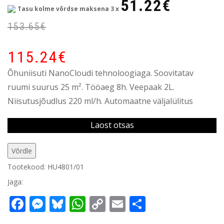
51.22
€
Tasu kolme võrdse maksena 3 x
153.65
€
115.24
€
Õhuniisuti NanoCloudi tehnoloogiaga. Soovitatav
ruumi suurus 25 m². Tööaeg 8h. Veepaak 2L.
Niisutusjõudlus 220 ml/h. Automaatne väljalülitus
Laost otsas
Võrdle
Tootekood:
HU4801/01
Jaga:
Facebook
Messenger
Bluesky
WhatsApp
Copy
Email
Share
Link