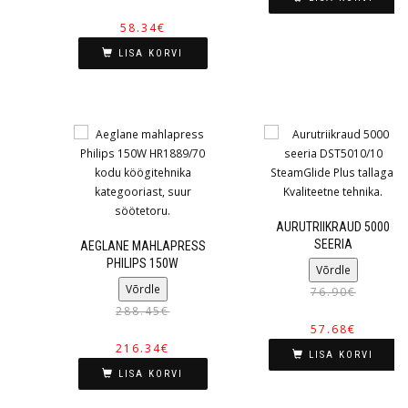
58.34
€
LISA KORVI
AURUTRIIKRAUD 5000
SEERIA
AEGLANE MAHLAPRESS
PHILIPS 150W
Võrdle
Võrdle
76.90
€
288.45
€
57.68
€
216.34
€
LISA KORVI
LISA KORVI